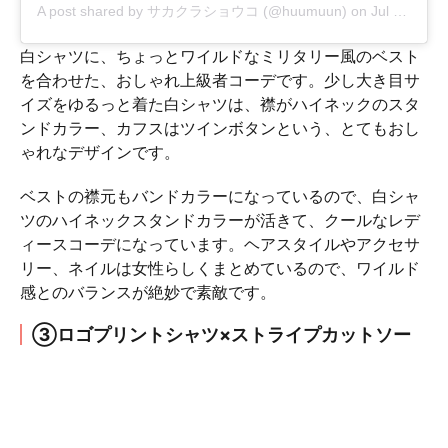
A post shared by サカクラショウコ (@huumuun)
on
Jul 9, 2020 at 4:30am PDT
白シャツに、ちょっとワイルドなミリタリー風のベスト
を合わせた、おしゃれ上級者コーデです。少し大き目サ
イズをゆるっと着た白シャツは、襟がハイネックのスタ
ンドカラー、カフスはツインボタンという、とてもおし
ゃれなデザインです。
ベストの襟元もバンドカラーになっているので、白シャ
ツのハイネックスタンドカラーが活きて、クールなレデ
ィースコーデになっています。ヘアスタイルやアクセサ
リー、ネイルは女性らしくまとめているので、ワイルド
感とのバランスが絶妙で素敵です。
③ロゴプリントシャツ×ストライプカットソー