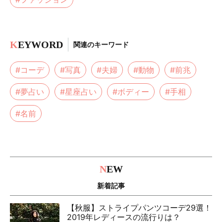
K
EYWORD
関連のキーワード
#コーデ
#写真
#夫婦
#動物
#前兆
#夢占い
#星座占い
#ボディー
#手相
#名前
N
EW
新着記事
【秋服】ストライプパンツコーデ29選！
2019年レディースの流行りは？