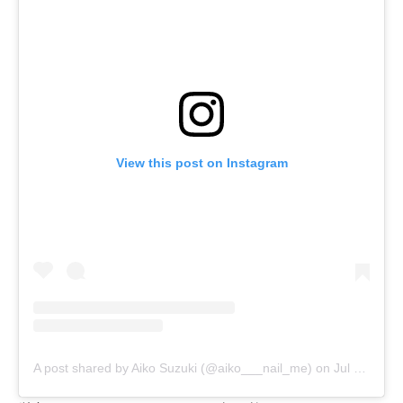
View this post on Instagram
A post shared by Aiko Suzuki (@aiko___nail_me)
on
Jul 4, 2020 at 8:01am PDT