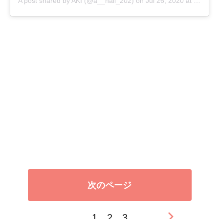
A post shared by AKI (@a__nail_202)
on
Jul 26, 2020 at 1:45am PDT
次のページ
1
2
3