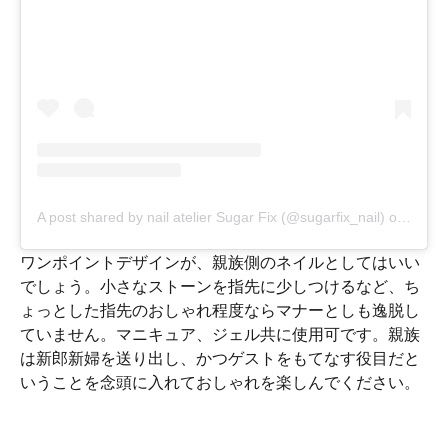
A post shared by nail atelier Sugar Fix (@sugarfix_nail)
on
Jul 2
ワンポイントデザインが、親族側のネイルとしてはいい
でしょう。小さなストーンを指先に少しつけるなど、ち
ょっとした指先のおしゃれ程度ならマナーとしも逸脱し
ていません。マニキュア、ジェル共に使用可です。親族
は新郎新婦を送り出し、かつゲストをもてなす役目だと
いうことを念頭に入れておしゃれを楽しんでください。