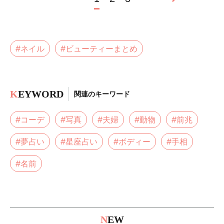
#ネイル
#ビューティーまとめ
K
EYWORD
関連のキーワード
#コーデ
#写真
#夫婦
#動物
#前兆
#夢占い
#星座占い
#ボディー
#手相
#名前
N
EW