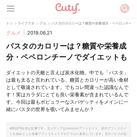
>
>
>
トップ
ライフスタイル
グルメ
パスタのカロリーは？糖質や栄養成分・ペペロンチーノ
グルメ
2019.06.21
パスタのカロリーは？糖質や栄養成
分・ペペロンチーノでダイエットも
ダイエットの天敵と言えば炭水化物。中でも「パスタ」
は最も太ると言われている、糖質とカロリーが高い食材
として敬遠されています。でもコレ間違った認識なんで
す！実はカラダにとても良い栄養素が含まれているんで
す。今回は最もポピュラーなスパゲッティをメインに一
緒にパスタの世界を覗いてみませんか？
※商品PRを含む記事です。当メディアはAmazonアソシエイト、楽天アフィリエイ
トを始めとした各種アフィリエイトプログラムに参加しています。当サービスの記