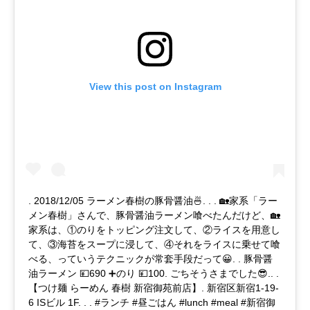
View this post on Instagram
. 2018/12/05 ラーメン春樹の豚骨醤油🍜. . . 🏡家系「ラー
メン春樹」さんで、豚骨醤油ラーメン喰べたんだけど、🏡
家系は、①のりをトッピング注文して、②ライスを用意し
て、③海苔をスープに浸して、④それをライスに乗せて喰
べる、っていうテクニックが常套手段だって😀. . 豚骨醤
油ラーメン 💴690 ➕のり 💴100. ごちそうさまでした😎.. .
【つけ麺 らーめん 春樹 新宿御苑前店】. 新宿区新宿1-19-
6 ISビル 1F. . . #ランチ #昼ごはん #lunch #meal #新宿御