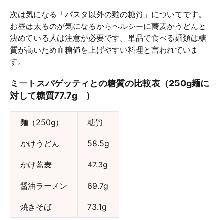
次は気になる「パスタ以外の麺の糖質」についてです。
お昼は太るのが気になるからヘルシーに蕎麦かうどんと
決めている人は注意が必要です。単品で食べる麺類は糖
質が高いため血糖値を上げやすい料理と言われていま
す。
ミートスパゲッティとの糖質の比較表（250g麺に
対して糖質77.7g ）
麺（250g）
糖質
かけうどん
58.5g
かけ蕎麦
47.3g
醤油ラーメン
69.7g
焼きそば
73.1g