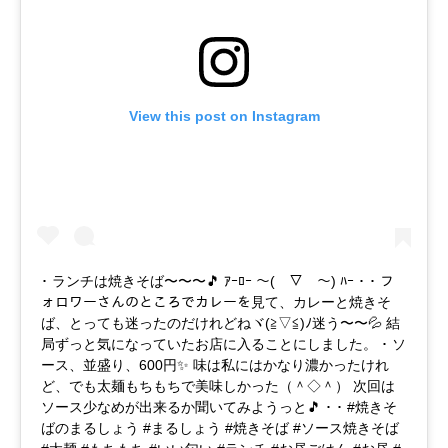
View this post on Instagram
･ ランチは焼きそば〜〜〜🎵 ｱｰﾛｰ ～(￣▽￣～) ﾊｰ ･ ･ フ
ォロワーさんのところでカレーを見て、カレーと焼きそ
ば、とっても迷ったのだけれどねヾ(≧▽≦)ﾉ迷う〜〜💦 結
局ずっと気になっていたお店に入ることにしました。 ･ ソ
ース、並盛り、600円✨ 味は私にはかなり濃かったけれ
ど、でも太麺もちもちで美味しかった（＾◇＾） 次回は
ソース少なめが出来るか聞いてみようっと🎵 ･ ･ #焼きそ
ばのまるしょう #まるしょう #焼きそば #ソース焼きそば