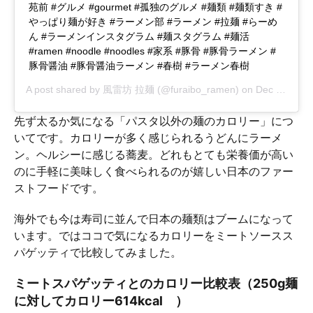
苑前 #グルメ #gourmet #孤独のグルメ #麺類 #麺類すき #
やっぱり麺が好き #ラーメン部 #ラーメン #拉麺 #らーめ
ん #ラーメンインスタグラム #麺スタグラム #麺活
#ramen #noodle #noodles #家系 #豚骨 #豚骨ラーメン #
豚骨醤油 #豚骨醤油ラーメン #春樹 #ラーメン春樹
A post shared by
風雷坊 拉麺
(@furaibo_ramen) on
Dec 5, 2018 at 2:25pm PST
先ず太るか気になる「パスタ以外の麺のカロリー」につ
いてです。カロリーが多く感じられるうどんにラーメ
ン。ヘルシーに感じる蕎麦。どれもとても栄養価が高い
のに手軽に美味しく食べられるのが嬉しい日本のファー
ストフードです。
海外でも今は寿司に並んで日本の麺類はブームになって
います。ではココで気になるカロリーをミートソースス
パゲッティで比較してみました。
ミートスパゲッティとのカロリー比較表（250g麺
に対してカロリー614kcal ）