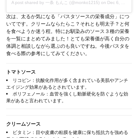
A post shared by
一条 もんこ
(@monko1215) on
Dec 6, 2018 at 4:46pm PST
次は、太るか気になる「パスタソースの栄養成分」につ
いてです。クリームならたらこ？それとも明太子？と何
を食べようか迷う程。特にお馴染みのソース３種の栄養
を一覧にまとめてみました！とても栄養価が高く自分の
体調と相談しながら選ぶのも良いですね。今後パスタを
食べる際の参考にしてみてください。
トマトソース
リコピン：抗酸化作用が多く含まれている美肌やアンチ
エイジング効果があるとされています。
ポリフェノール：血管を強くし動脈硬化を防ぐような効
果があると言われています。
クリームソース
ビタミン：目や皮膚の粘膜を健康に保ち抵抗力を強める