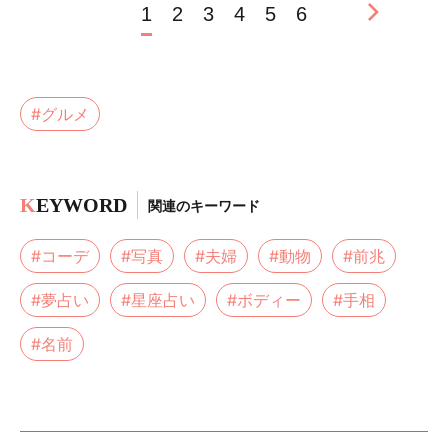
1
2
3
4
5
6
#グルメ
K
EYWORD
関連のキーワード
#コーデ
#写真
#夫婦
#動物
#前兆
#夢占い
#星座占い
#ボディー
#手相
#名前