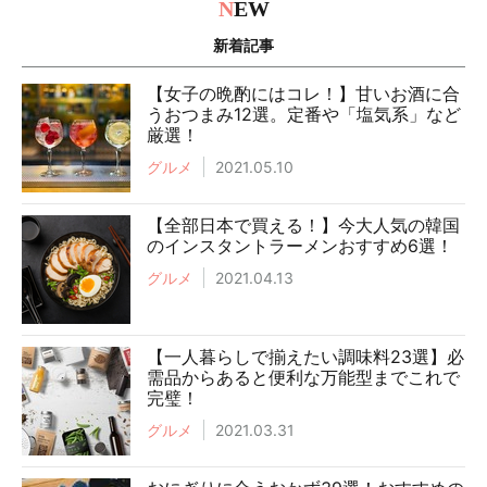
N
EW
新着記事
【女子の晩酌にはコレ！】甘いお酒に合
うおつまみ12選。定番や「塩気系」など
厳選！
グルメ
2021.05.10
【全部日本で買える！】今大人気の韓国
のインスタントラーメンおすすめ6選！
グルメ
2021.04.13
【一人暮らしで揃えたい調味料23選】必
需品からあると便利な万能型までこれで
完璧！
グルメ
2021.03.31