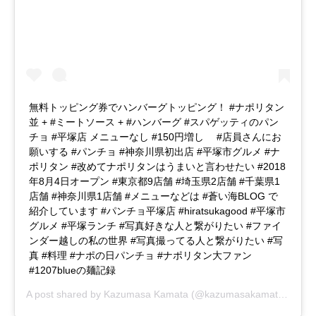
無料トッピング券でハンバーグトッピング！ #ナポリタン
並 + #ミートソース + #ハンバーグ #スパゲッティのパン
チョ #平塚店 メニューなし #150円増し #店員さんにお
願いする #パンチョ #神奈川県初出店 #平塚市グルメ #ナ
ポリタン #改めてナポリタンはうまいと言わせたい #2018
年8月4日オープン #東京都9店舗 #埼玉県2店舗 #千葉県1
店舗 #神奈川県1店舗 #メニューなどは #蒼い海BLOG で
紹介しています #パンチョ平塚店 #hiratsukagood #平塚市
グルメ #平塚ランチ #写真好きな人と繋がりたい #ファイ
ンダー越しの私の世界 #写真撮ってる人と繋がりたい #写
真 #料理 #ナポの日パンチョ #ナポリタン大ファン
#1207blueの麺記録
A post shared by
Kazumasa Kamata
(@kazumasakamata) on
No