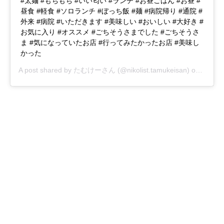
#太麺 #もちもち #いい匂い #ランチ #お昼ごはん #お昼 #
昼食 #軽食 #ソロランチ #ぼっち飯 #麺 #病院帰り #通院 #
外来 #病院 #いただきます #美味しい #おいしい #大好き #
お気に入り #オススメ #ごちそうさまでした #ごちそうさ
ま #気になっていたお店 #行ってみたかったお店 #美味し
かった
A post shared by
たむけーさん
(@nikolist.tamukeisan) on
Dec 16