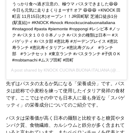
うっかり食べ過ぎ注意の、極ウマ パスタできました😆😆
今日も元気に走りまくりまーす‼️ オア 😆😆😆 ⭐️KNOCK 田
町店 11月15日(木)オープン！！JR田町駅 芝浦口徒歩1分
(駅直結)⭐️ #KNOCK #knock #knockcucinabuonaitaliana
#instagood #pasta #piemonte #roppongi #レシピ本 #ノッ
ク #パスタ１０００本ノック #パスタの種類は日本一 #ス
パゲッティ #パスタ部 #恵比寿 #ガーデンプレイス #恵比
寿ランチ #恵比寿イタリアン #恵比寿グルメ #ランチ
部 #ランチセット #東京ランチ #パスタランチ #子供ＯＫ
#msbtamachi #ムスブ田町 #田町
A post shared by
KNOCK CUCINA BUONA ITALIANA
(@knockcucinabuonaitaliana) on
先ずはパスタの太るか気になる「栄養成分」です。パス
タは総称で小麦粉を練って使用したイタリア発祥の食材
です。ここではその中でも日本人に最も身近な「スパゲ
ッティ」の栄養成分についてのご紹介です。
パスタは栄養価が高く日本の麺類と比較すると糖質やタ
ンパク質、食物繊維、カルシウムと鉄分が多く含まれて
いると言われています。またペペロンチーノを代表とす