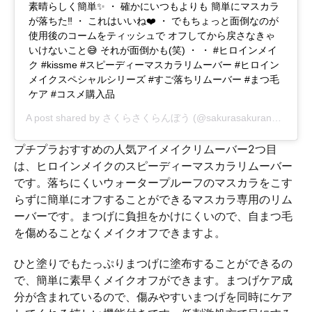
素晴らしく簡単✨ ・ 確かにいつもよりも 簡単にマスカラ
が落ちた‼️ ・ これはいいね❤️ ・ でもちょっと面倒なのが
使用後のコームをティッシュで オフしてから戻さなきゃ
いけないこと😅 それが面倒かも(笑) ・ ・ #ヒロインメイ
ク #kissme #スピーディーマスカラリムーバー #ヒロイン
メイクスペシャルシリーズ #すご落ちリムーバー #まつ毛
ケア #コスメ購入品
A post shared by
さくらさくらんぼう
(@sakurasakuranbou) on
プチプラおすすめの人気アイメイクリムーバー2つ目
は、ヒロインメイクのスピーディーマスカラリムーバー
です。落ちにくいウォータープルーフのマスカラをこす
らずに簡単にオフすることができるマスカラ専用のリム
ーバーです。まつげに負担をかけにくいので、自まつ毛
を傷めることなくメイクオフできますよ。
ひと塗りでもたっぷりまつげに塗布することができるの
で、簡単に素早くメイクオフができます。まつげケア成
分が含まれているので、傷みやすいまつげを同時にケア