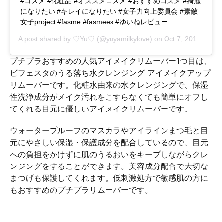
#コスメ #化粧品 #オススメコスメ #おすすめコスメ #綺麗
になりたい #キレイになりたい #女子力向上委員会 #素敵
女子project #fasme #fasmees #ゆいねレビュー
A post shared by
♡Yu♡
(@yuyamilkylove) on
Oct 7, 2018 at 8:50pm PDT
プチプラおすすめの人気アイメイクリムーバー1つ目は、
ビフェスタのうる落ち水クレンジング アイメイクアップ
リムーバーです。化粧水由来の水クレンジングで、保湿
性洗浄成分がメイク汚れをこすらなくても簡単にオフし
てくれる目元に優しいアイメイクリムーバーです。
ウォータープルーフのマスカラやアイラインまつ毛と目
元にやさしい保湿・保護成分を配合しているので、目元
への負担をかけずに肌のうるおいをキープしながらクレ
ンジングをすることができます。美容成分配合で大切な
まつげも保護してくれます。低刺激処方で敏感肌の方に
もおすすめのプチプラリムーバーです。