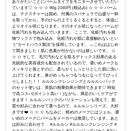
ありがたいことにバームタイプをモニターさせていただい
ています♡ ☆ ☆ ☆ 90g 2160円 (税込み) ☆ ☆ ☆ バーム
は、テクスチャーは固め。付属のスパチュラで山盛り一杯
を取ってから、手のひらの上でくるくるとすると、体温に
よりオイル状になります。そのオイル状になったバームが
化粧汚れを包み込んでいきます。 ここで、化粧汚れを植
物ワックスで包み込み、化粧汚れが肌に直接触れないとい
う"カードハウス製法"を採用しています。 ←これははじめ
て聞きました！肌に色素が付かないのは嬉しいです。 ☆
☆ ☆ そして、毛穴汚れなどを取るデトックス効果のある
先鋭的な美容成分も配合されているので、濃いめメークも
スッキリと落とすのに、柔らかくしっとりとした肌に洗い
上げてくれます。鼻がめっちゃつるつるになっててびっく
りしました！！ ルルルンクレンジングとルルルンパック
のセット使いは、美肌の相乗効果が期待できます♡ 時短
で高コスパ(ポイント高い！)ながら、満足のいくケアがで
きます！ ルルルンパックのバリエーションも増えて、肌
質や好みに合わせて選べるので、ルルルンシリーズ、大好
きです❤️ ☆ ☆ ☆ ちなみに、軽めのメークにはジェル、濃
いめのメークにバームをメーカーは推奨しています。あと
は好みに合わせて… #ルルルン #ルルルンクレンジング #
ルルルンクレンジングバーム #クレンジングバーム #クレ