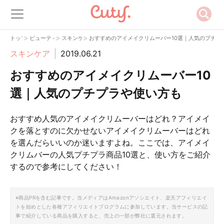
>
>
>
トップ
ビューティー
スキンケア
おすすめのアイメイクリムーバー10選｜人気のプチプ
スキンケア
2019.06.21
おすすめのアイメイクリムーバー10
選｜人気のプチプラや使い方も
おすすめ人気のアイメイクリムーバーはどれ？アイメイ
クを落とすのに欠かせないアイメイクリムーバーはどれ
を選んだらいいのか迷いますよね。ここでは、アイメイ
クリムバーの人気プチプラ商品10選と、使い方をご紹介
するので参考にしてください！
※商品PRを含む記事です。当メディアはAmazonアソシエイト、楽天アフィリエイ
トを始めとした各種アフィリエイトプログラムに参加しています。当サービスの記
事で紹介している商品を購入すると、売上の一部が弊社に還元されます。