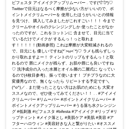
ビフェスタ アイメイクアップリムーバー . です(*ฅ́˘ฅ̀*)♡
Twitterで目元はなるべく摩擦が少ない方が いいので、ポ
イントメイクリムーバーを 使用したほうがいいとの情報
を見つけ、 購入してみましたがこれすごい！！！ 今まで
クリームやオイルのクレンジングしか 使ったことがなか
ったのですが、これをコットンに 含ませて、目元に当て
ているだけでメイクが するんっ！っと取れま
す！！！！！(動画参照) これは摩擦が大変軽減されるの
で、目元にも 優しいですね(*´>ω<`*)♡ ラメも残らずしっ
かり取れますよー！ ティントのリップもするんっ！と取
れるので 唇にメイクが残らず、お肌や唇にも良いですね
♡ 洗浄成分の入った水層とオイル層の二層式に なってい
るので(4枚目参考)、振って使います！ プチプラなのに大
変優秀なので、無くなったら リピートする予定です＼
(^o^)／ . まだ使ったことない方はお肌のためにも 大変オ
ススメなので、ぜひ使ってみてください！！ . . #アイメイ
クリムーバー #リムーバー #ポイントメイクリムーバー #
ポイントメイクアップリムーバー #うる落ち水クレンジン
グ #低刺激 #ビフェスタ #bifesta #アイメイク #リップ #リ
ップティント #メイク落とし #美肌ケア #美肌 #美容 #ア
フターハロウィン #美容好きな人と繋がりたい #オススメ