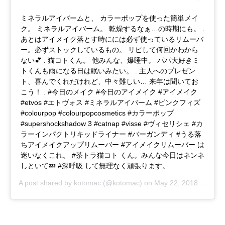
ミネラルアイバームと、 カラーポップを使った簡単メイ
ク。 ミネラルアイバーム。 乾燥するなぁ…の時期にも。 .
あとはアイメイク落とす時にには必ず使っているリムーバ
ー。必ずストックしているもの。 リピして何回かわから
ない💕 . 猫コトくん。 他みんな、爆睡中。 パパ大好きミ
トくんも雨になる日は眠いみたい。 . 主人へのプレゼン
ト、喜んでくれだけれど、中々難しい… 来年は聞いてお
こう！ . #今日のメイク #今日のアイメイク #アイメイク
#etvos #エトヴォス #ミネラルアイバーム #ピンクフィズ
#colourpop #colourpopcosmetics #カラーポップ
#supershockshadow 3 #catnap #visse #ヴィセリシェ #カ
ラーインパクトリキッドライナー #バーガンディ #うる落
ちアイメイクアップリムーバー #アイメイクリムーバー は
迷いなくこれ。 #茶トラ猫コト くん。みんな今日はネンネ
しといて💤 #深呼吸 して無理なく頑張ります。
A post shared by
kotomac
(@kotomac) on
May 22, 2018 at 4:15pm PDT