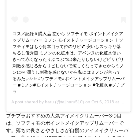
コスメ記録💄購入品 左から ソフティモ ポイントメイクア
ップリムーバー ミノン モイストチャージローションⅡ ソ
フティモはもう何本目って位のリピ💕 安いしスッキリ落
ちるし優秀🙆 ミノンの化粧水は、アベンヌの化粧水使い
きって赤くなったりぶつぶつ出来たりしないけどピリピリ
刺激を感じるからリピしないで涼しくなってきたからミノ
ンに👀 潤うし刺激を感じないから私にはミノンが合って
るみたい✨✨ #ソフティモ#ポイントメイクアップリムーバ
ー #ミノン#モイストチャージローション #化粧水 #プチプ
ラ
A post shared by
haru
(@tajiharu510) on
Oct 6, 2018 at 9:55pm PDT
プチプラおすすめの人気アイメイクリムーバー3つ目
は、ソフティモのポイントメイクアップリムーバーで
す。落ちの良さとやさしさが自慢のアイメイクリムーバ