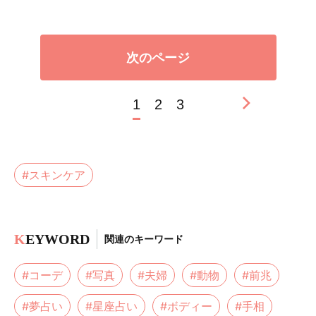
次のページ
1
2
3
#スキンケア
K
EYWORD
関連のキーワード
#コーデ
#写真
#夫婦
#動物
#前兆
#夢占い
#星座占い
#ボディー
#手相