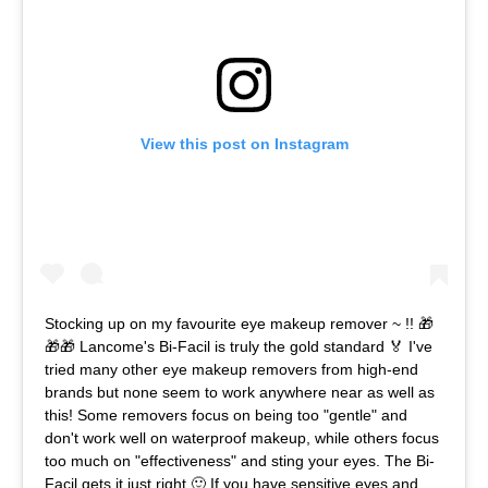
View this post on Instagram
Stocking up on my favourite eye makeup remover ~ !! 🎁
🎁🎁 Lancome's Bi-Facil is truly the gold standard 🏅 I've
tried many other eye makeup removers from high-end
brands but none seem to work anywhere near as well as
this! Some removers focus on being too "gentle" and
don't work well on waterproof makeup, while others focus
too much on "effectiveness" and sting your eyes. The Bi-
Facil gets it just right 🙂 If you have sensitive eyes and