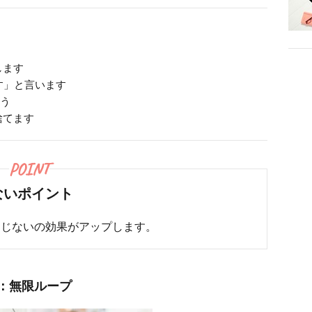
します
す」と言います
ょう
捨てます
POINT
ないポイント
まじないの効果がアップします。
：無限ループ