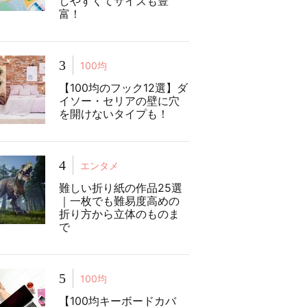
しやすくてサイズも豊
富！
3
100均
【100均のフック12選】ダ
イソー・セリアの壁に穴
を開けないタイプも！
4
エンタメ
難しい折り紙の作品25選
｜一枚でも難易度高めの
折り方から立体のものま
で
5
100均
【100均キーボードカバ