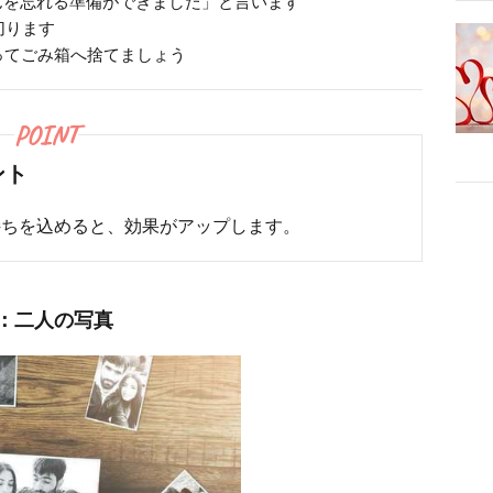
んを忘れる準備ができました」と言います
切ります
ってごみ箱へ捨てましょう
POINT
ント
持ちを込めると、効果がアップします。
：二人の写真