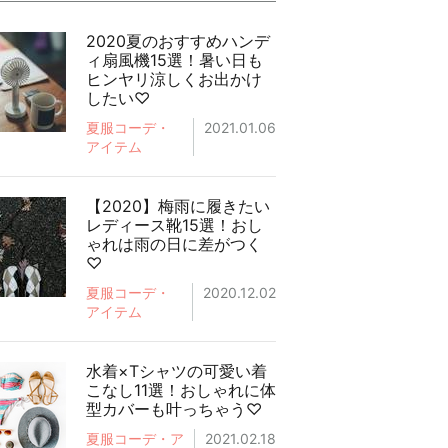
2020夏のおすすめハンデ
ィ扇風機15選！暑い日も
ヒンヤリ涼しくお出かけ
したい♡
夏服コーデ・
2021.01.06
アイテム
【2020】梅雨に履きたい
レディース靴15選！おし
ゃれは雨の日に差がつく
♡
夏服コーデ・
2020.12.02
アイテム
水着×Tシャツの可愛い着
こなし11選！おしゃれに体
型カバーも叶っちゃう♡
夏服コーデ・ア
2021.02.18