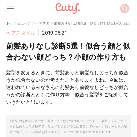
>
>
>
トップ
ビューティー
ヘアスタイル
前髪ありなし診断5選！似合う顔と似合わない顔どっ
ヘアスタイル
2019.06.21
前髪ありなし診断5選！似合う顔と似
合わない顔どっち？小顔の作り方も
髪型を変えるときに、前髪ありと前髪なしどっちが似合
うか似合わないのか考えたことありますよね。今回は、
迷われているみなさんに前髪あり前髪なしどっちが似合
うかの診断とともに作り方等、似合う髪型をご紹介して
いきたいと思います。
※商品PRを含む記事です。当メディアはAmazonアソシエイト、楽天アフィリエイ
トを始めとした各種アフィリエイトプログラムに参加しています。当サービスの記
事で紹介している商品を購入すると、売上の一部が弊社に還元されます。