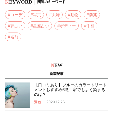
K
EYWORD
関連のキーワード
#コーデ
#写真
#夫婦
#動物
#前兆
#夢占い
#星座占い
#ボディー
#手相
#名前
N
EW
新着記事
【口コミあり】ブルーのカラートリート
メントおすすめ6選！家でもよく染まる
のは？
髪色
2020.12.28