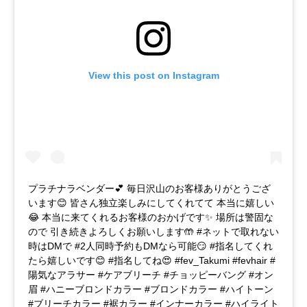
View this post on Instagram
プラチナラベンダー💕 毎日沢山のお客様ありがとうござ
います😊 皆さん独立楽しみにしてくれてて 本当に嬉しい
😂 本当に来てくれるお客様のおかげです✨ 場所は警固な
ので 引き続きよろしくお願いします🤲 #ネットで取れない
時はDMで #2人同時予約もDMなら可能😏 #指名してくれ
たら嬉しいです😊 #指名してね😍 #fev_Takumi #fevhair #
陽気なアラサー #ケアブリーチ #チョッピーバング #オン
眉 #ハニーブロンドカラー #ブロンドカラー #ハイトーン
#ブリーチカラー #裾カラー #インナーカラー #ハイライト