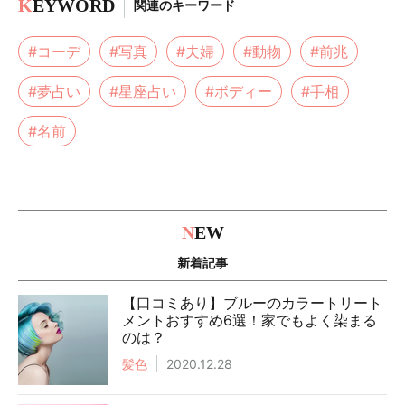
K
EYWORD
関連のキーワード
#コーデ
#写真
#夫婦
#動物
#前兆
#夢占い
#星座占い
#ボディー
#手相
#名前
N
EW
新着記事
【口コミあり】ブルーのカラートリート
メントおすすめ6選！家でもよく染まる
のは？
髪色
2020.12.28