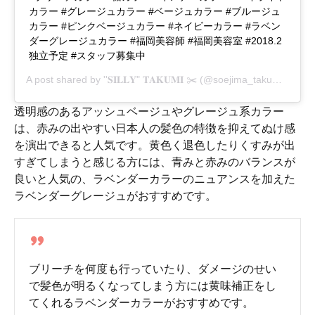
カラー #グレージュカラー #ベージュカラー #ブルージュ
カラー #ピンクベージュカラー #ネイビーカラー #ラベン
ダーグレージュカラー #福岡美容師 #福岡美容室 #2018.2
独立予定 #スタッフ募集中
A post shared by
''𝐒𝐈𝐋𝐋𝐘" 𝐓𝐀𝐊𝐔𝐌𝐈 ✂️
(@soejima_takumi) on
De
透明感のあるアッシュベージュやグレージュ系カラー
は、赤みの出やすい日本人の髪色の特徴を抑えてぬけ感
を演出できると人気です。黄色く退色したりくすみが出
すぎてしまうと感じる方には、青みと赤みのバランスが
良いと人気の、ラベンダーカラーのニュアンスを加えた
ラベンダーグレージュがおすすめです。
ブリーチを何度も行っていたり、ダメージのせい
で髪色が明るくなってしまう方には黄味補正をし
てくれるラベンダーカラーがおすすめです。