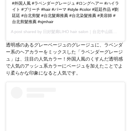
#外国人風 #ラベンダーグレージュ #ロングヘアー #ハイラ
イト #ブリーチ #hair #パーマ #style #color #廷廷作品 #劉
廷廷 #台北剪髮 #台北髮廊推薦 #台北染髮推薦 #美容師 #
台北剪髮推薦 #sjmhair
A post shared by
日好髮廊LIHO hair salon｜台北中山區染髮推薦
透明感のあるグレーベージュのグレージュに、ラベンダ
ー系のヘアカラーをミックスした「ラベンダーグレージ
ュ」は、注目の人気カラー！外国人風のくすんだ透明感
で人気のアッシュ系カラーにベージュを加えたことでよ
り柔らかな印象になると人気です。