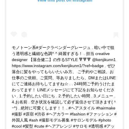
View this post on Instagram
モノトーン系#ダークラベンダーグレージュ . 暗い中で狙
う透明感と繊細な色調^ ^ 綺麗すぎる！ . 担当 creative
designer 【落合健二】の作るSTYLE 🔻🔻🔻 @kenjikunn1
https://www.instagram.com/kenjikunn1/?ref=badge . ぜひ
落合に髪をやってもらいたいみ方、 ご予約やご相談、お
仕事のご依頼、ご質問、等ありましたら、DMまたはLINE
にてご連絡お待ちしてますね☆ . . 24時間ご予約うけたま
わってます！ LINEメッセージにて下記をお知らせくださ
い . 1.予約したい日にち . 2.予約したい時間 . 3.メニュー .
4.お名前 . 空き状況を確認して必ず返信させて頂きます(＾
ｰ^) . 絶対に可愛くします！！ . #ヘアスタイル #hairmake
#撮影 #原宿 #渋谷 #ヘアカラー #fashion #ファッション #
外国人風 #ash #撮影モデル募集 #サロンモデル #photo
#cool #髪型 #cute #ヘアアレンジ #サロモ #透明感 #アッ