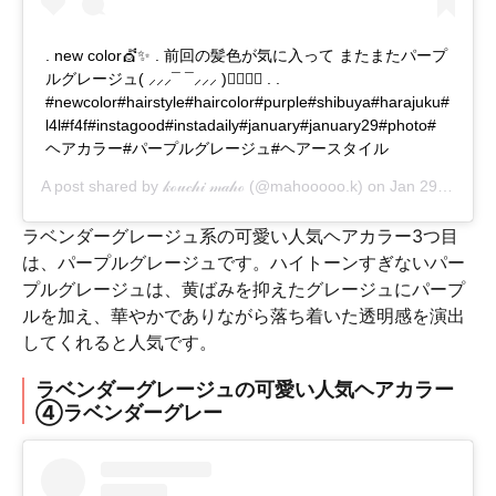
. new color💇✨ . 前回の髪色が気に入って またまたパープ
ルグレージュ( ⸝⸝⸝¯ ¯⸝⸝⸝ )👍🏻💜💜 . .
#newcolor#hairstyle#haircolor#purple#shibuya#harajuku#
l4l#f4f#instagood#instadaily#january#january29#photo#
ヘアカラー#パープルグレージュ#ヘアースタイル
A post shared by
𝓀ℴ𝓊𝒸𝒽𝒾 𝓂𝒶𝒽ℴ
(@mahooooo.k) on
Jan 29, 2018 at 9:15pm PST
ラベンダーグレージュ系の可愛い人気ヘアカラー3つ目
は、パープルグレージュです。ハイトーンすぎないパー
プルグレージュは、黄ばみを抑えたグレージュにパープ
ルを加え、華やかでありながら落ち着いた透明感を演出
してくれると人気です。
ラベンダーグレージュの可愛い人気ヘアカラー
④ラベンダーグレー