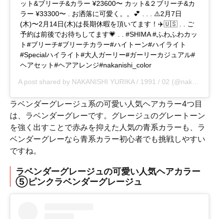
ット&ブリーチ&カラー ¥23600〜 カット&２ブリーチ&カ
ラー ¥33300〜 . お洒落に可愛く。。💕 . . . ⚠️2月7日
(木)〜2月14日(木)は長期休暇を頂いてます！✈️🇺🇸 . . ご
予約は前後でお待ちしてます💗 . . #SHIMA #ふわふわカッ
ト#ブリーチ#ブリーチカラー#ハイトーン#ハイライト
#Specialハイライト#大人ガーリー#ガーリーカジュアル#
ヘアセット#ヘアアレンジ#nakanishi_color
A post shared by
NAKANISHI YURIKA / 1991 / 02
(@nakanishi__yurika) on
ラベンダーグレージュ系の可愛い人気ヘアカラー4つ目
は、ラベンダーグレーです。グレージュのグレートーン
を強く出すことで赤みを抑えた人気の青系カラーも、ラ
ベンダーグレーなら青系カラー初心者でも挑戦しやすい
ですね。
ラベンダーグレージュの可愛い人気ヘアカラー
⑤ピンクラベンダーグレージュ