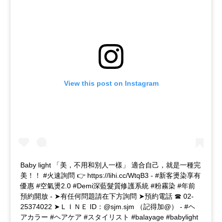
View this post on Instagram
Baby light 「美，不用和別人一樣」 適合自己，就是一種完
美！！ #火速詢問 👉 https://lihi.cc/WtqB3 - #新客燙染享有
優惠 #空氣燙2.0 #Demi深藍髮質修護系統 #粉霧染 #年前
預約開放 - ➤有任何問題請在下方詢問 ➤預約電話 ☎ 02-
25374022 ➤ＬＩＮＥ ID：@sjm.sjm （記得加@） - #ヘ
アカラー #ヘアケア #スタイリスト #balayage #babylight