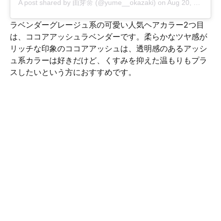
A post shared by
由芽🌼
(@yume__okazaki) on
Aug 20, 2018 at 8:47pm PDT
ラベンダーグレージュ系の可愛い人気ヘアカラー2つ目
は、ココアアッシュラベンダーです。柔らかなツヤ感が
リッチな印象のココアアッシュは、透明感のあるアッシ
ュ系カラーは好きだけど、くすみを抑えた温もりもプラ
スしたいという方におすすめです。