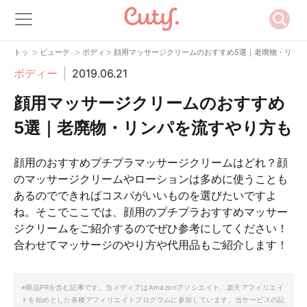
>
>
>
トップ
ビューティー
ボディー
顔用マッサージクリームのおすすめ5選｜老廃物・リン
ボディー
2019.06.21
顔用マッサージクリームのおすすめ
5選｜老廃物・リンパを流すやり方も
顔用のおすすめプチプラマッサージクリームはどれ？顔
のマッサージクリームやローションは多めに使うことも
あるのでできればコスパがいいものを選びたいですよ
ね。そこでここでは、顔用のプチプラおすすめマッサー
ジクリームをご紹介するのでぜひ参考にしてください！
合わせてマッサージのやり方や代用品もご紹介します！
※商品PRを含む記事です。当メディアはAmazonアソシエイト、楽天アフィリエイ
トを始めとした各種アフィリエイトプログラムに参加しています。当サービスの記