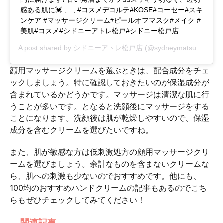
感ある肌に💓 、 , #コスメデコルテ#KOSE#コーセー#スキ
ンケア #マッサージクリーム#ピールオフマスク#メイク #
美肌#コスメ#シドニーアトレ松戸#シドニー松戸店
A post shared by
シドニーアトレ松戸店
(@sydneymatsudo72) on
顔用マッサージクリームを選ぶときは、配合成分をチェ
ックしましょう。特に確認しておきたいのが保湿成分が
含まれているかどうかです。マッサージは清潔な肌に行
うことが多いです。となると洗顔後にマッサージをする
ことになります。洗顔後は肌が乾燥しやすいので、保湿
成分を含むクリームを選びたいですね。
また、肌が敏感な方は低刺激処方の顔用マッサージクリ
ームを選びましょう。余計なものを含まないクリームな
ら、肌への刺激も少ないのでおすすめです。他にも、
100均のおすすめハンドクリームの記事もあるのでこち
らもぜひチェックしてみてください！
関連記事