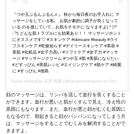
『つや玉ぷるんぷるん♬』 秋から毎日夜のお手入れに マ
ッサージをしている私。 お肌が劇的に調子が良くなって
いる のを感じていて、お肌モチモチに なりますよ( * ॑꒳
॑*) どんな肌トラブルにも効果あり！！ マッサージホント
にオススメです♡ #スキンケア #skincare #beauty #ライ
フスキンケア #乾燥知らず #デイリースキンケア #美容 #
美肌 #化粧品 #女子力高い #リフトケア #女子力 #マッサ
ージ #マッサージクリーム #つや玉 #肌 #美肌になりたい
#どすっぴん #美肌レシピ #エイジングケア #肌ケア #綺麗
に #すっぴん #徳島
A post shared by
石原 晴夏
(@haruponintiraymi) on
Oct 19, 2018 at 10:19am PDT
顔のマッサージは、リンパを流して血行を良くすること
ができます。血行が悪いと肌がくすんで見え、冷え性の
原因にもなります。また、血行が悪と顔がむくむ原因に
もなるので、朝起きると顔がパンパンになってしまう方
は、マッサージをすることでむくみを解消することがで
きますよ。