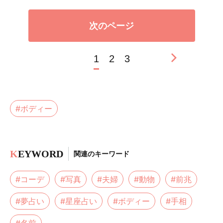
次のページ
1
2
3
#ボディー
K
EYWORD
関連のキーワード
#コーデ
#写真
#夫婦
#動物
#前兆
#夢占い
#星座占い
#ボディー
#手相
#名前