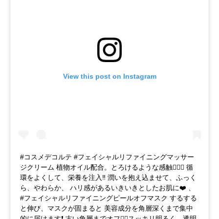
View this post on Instagram
#コスメデコルテ #フェイシャルリファイニングマッサー
ジクリーム 植物オイル配合。とろけるような感触💁🏻‍♀️ 循
環をよくして、栄養を注入‼️ 潤いを抱え込ませて、ふっく
ら、やわらか、 ハリ感があるいきいきとしたお肌に❤️ 、
#フェイシャルリファイニングピールオフマスク するする
と伸び、マスクが固まると 美容成分を角層深くまで集中
的に届けます❗️ 古い角層までオフ👌🏻スッキリ明るく、透明