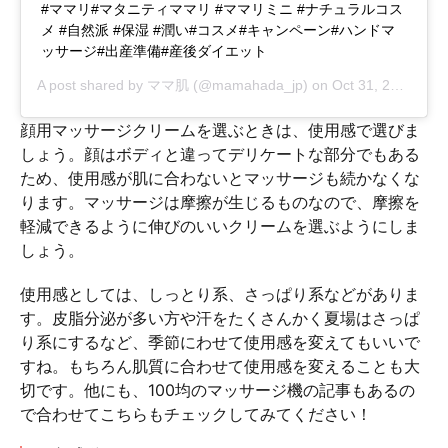
#ママリ#マタニティママリ #ママリミニ #ナチュラルコス
メ #自然派 #保湿 #潤い#コスメ#キャンペーン#ハンドマ
ッサージ#出産準備#産後ダイエット
A post shared by
ママ肌
(@mamahada_jp) on
Oct 31, 2018 at 4:53am PDT
顔用マッサージクリームを選ぶときは、使用感で選びま
しょう。顔はボディと違ってデリケートな部分でもある
ため、使用感が肌に合わないとマッサージも続かなくな
ります。マッサージは摩擦が生じるものなので、摩擦を
軽減できるように伸びのいいクリームを選ぶようにしま
しょう。
使用感としては、しっとり系、さっぱり系などがありま
す。皮脂分泌が多い方や汗をたくさんかく夏場はさっぱ
り系にするなど、季節にわせて使用感を変えてもいいで
すね。もちろん肌質に合わせて使用感を変えることも大
切です。他にも、100均のマッサージ機の記事もあるの
で合わせてこちらもチェックしてみてください！