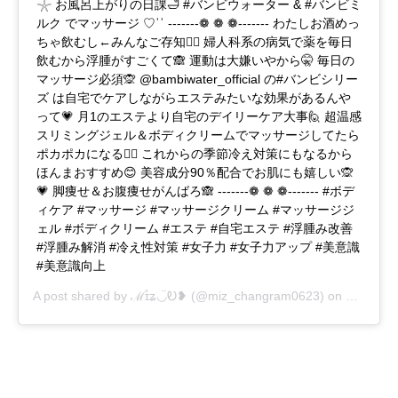
𓇼 お風呂上がりの日課🛁 #バンビウォーター & #バンビミ
ルク でマッサージ ♡︎ʾʾ -------❁ ❁ ❁ ------- わたしお酒めっ
ちゃ飲むし←みんなご存知💁‍♀️ 婦人科系の病気で薬を毎日
飲むから浮腫がすごくて🙈 運動は大嫌いやから🤫 毎日の
マッサージ必須🙊 @bambiwater_official の#バンビシリー
ズ は自宅でケアしながらエステみたいな効果があるんや
って💗 月1のエステより自宅のデイリーケア大事🙋 超温感
スリミングジェル＆ボディクリームでマッサージしてたら
ポカポカになる🙆‍♀️ これからの季節冷え対策にもなるから
ほんまおすすめ😊 美容成分90％配合でお肌にも嬉しい🙊
💗 脚痩せ＆お腹痩せがんばろ🙈 -------❁ ❁ ❁ ------- #ボデ
ィケア #マッサージ #マッサージクリーム #マッサージジ
ェル #ボディクリーム #エステ #自宅エステ #浮腫み改善
#浮腫み解消 #冷え性対策 #女子力 #女子力アップ #美意識
#美意識向上
A post shared by
ℳɪ̊ʑ◡̈Ꭷ❥
(@miz_changram0623) on
Oct 30, 