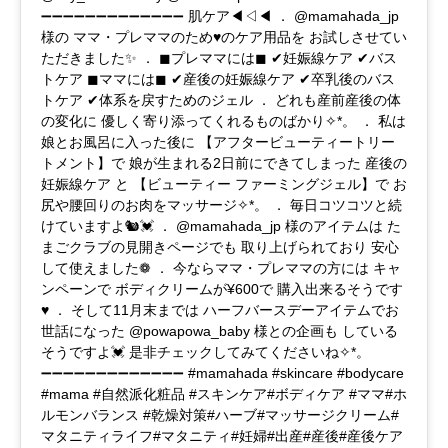
➖➖➖➖➖➖➖➖➖➖➖➖➖ 肌ケア◀︎◁◀︎ ． @mamahada_jp
様の ママ・プレママのため♥️のケア用品を お試しさせてい
ただきました✨ ． ◼︎プレママには◼︎ ✔︎妊娠線ケア ✔︎バス
トケア ◼︎ママには◼︎ ✔︎産後の妊娠線ケア ✔︎卒乳後のバス
トケア ✔︎体系を戻すためのジェル ． どれも産前産後の体
の変化に 優しく寄り添ってくれるものばかり✧︎*。 ． 私は
娘とお風呂に入った後に 【アフタービューティートリー
トメント】で 娘が生まれる2日前にできてしまった 産後の
妊娠線ケア と 【ビューティー ファーミングジェル】で お
尻や腰回りのお肉をマッサージ✧︎*。 ． 毎日コツコツと続
けていますよ🐿💓 ． @mamahada_jp 様のアイテムは た
まごクラブの見開きページでも 取り上げられており 安心
して使えました❁︎ ． 今ならママ・プレママの方には キャ
ンペーンで ボディクリームが¥600で 購入出来るそうです
♥️ ． そして11月末までは ハーフバースデーアイテムでお
世話になった @powapowa_baby 様との企画も している
そうですよ💓 是非チェックしてみてくださいね✧︎*。
➖➖➖➖➖➖➖➖➖➖➖➖➖ #mamahada #skincare #bodycare
#mama #自然派化粧品 #スキンケア#ボディケア #ママ#ホ
ルモンバランス #乾燥対策#ハーブ#マッサージクリーム#
マタニティライフ#マタニティ#妊婦#出産#産後#産後ケア