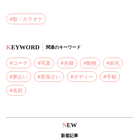
#歌・カラオケ
K
EYWORD
関連のキーワード
#コーデ
#写真
#夫婦
#動物
#前兆
#夢占い
#星座占い
#ボディー
#手相
#名前
N
EW
新着記事