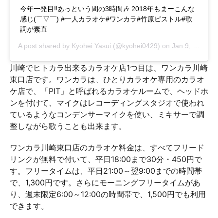
今年一発目‼️あっという間の3時間🎶 2018年もまーこんな
感じ(￣▽￣) #一人カラオケ#ワンカラ#竹原ピストル#歌
詞が素直
A post shared by
Kyohei Yasui
(@kyohei0429) on
Jan 9, 2018 at 10:20pm PST
川崎でヒトカラ出来るカラオケ店1つ目は、ワンカラ川崎
東口店です。ワンカラは、ひとりカラオケ専用のカラオ
ケ店で、「PIT」と呼ばれるカラオケルームで、ヘッドホ
ンを付けて、マイクはレコーディングスタジオで使われ
ているようなコンデンサーマイクを使い、ミキサーで調
整しながら歌うことも出来ます。
ワンカラ川崎東口店のカラオケ料金は、すべてフリード
リンクが無料で付いて、平日18:00まで30分・450円で
す。フリータイムは、平日21:00～翌9:00までの時間帯
で、1,300円です。さらにモーニングフリータイムがあ
り、週末限定6:00～12:00の時間帯で、1,500円でも利用
できます。