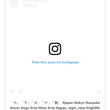
View this post on Instagram
「カ」「ラ」「オ」「ケ」「館」 #japan #tokyo #karaoke
#neon #sign #red #blue #city #japan_night_view #nightlife