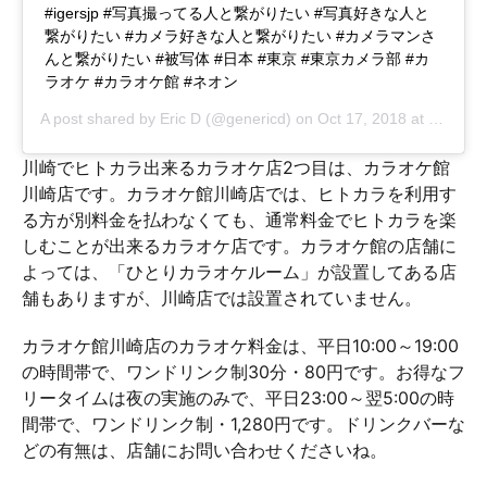
#igersjp #写真撮ってる人と繋がりたい #写真好きな人と
繋がりたい #カメラ好きな人と繋がりたい #カメラマンさ
んと繋がりたい #被写体 #日本 #東京 #東京カメラ部 #カ
ラオケ #カラオケ館 #ネオン
A post shared by
Eric D
(@genericd) on
Oct 17, 2018 at 5:42pm PDT
川崎でヒトカラ出来るカラオケ店2つ目は、カラオケ館
川崎店です。カラオケ館川崎店では、ヒトカラを利用す
る方が別料金を払わなくても、通常料金でヒトカラを楽
しむことが出来るカラオケ店です。カラオケ館の店舗に
よっては、「ひとりカラオケルーム」が設置してある店
舗もありますが、川崎店では設置されていません。
カラオケ館川崎店のカラオケ料金は、平日10:00～19:00
の時間帯で、ワンドリンク制30分・80円です。お得なフ
リータイムは夜の実施のみで、平日23:00～翌5:00の時
間帯で、ワンドリンク制・1,280円です。ドリンクバーな
どの有無は、店舗にお問い合わせくださいね。