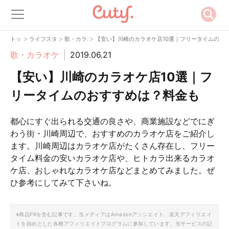
>
>
>
トップ
ライフスタイル
歌・カラオケ
【安い】川崎のカラオケ店10選｜フリータイムのお
歌・カラオケ
2019.06.21
【安い】川崎のカラオケ店10選｜フ
リータイムのおすすめは？料金も
都心にすぐ出られる交通の良さや、商業施設などでにぎ
わう街・川崎周辺で、おすすめのカラオケ店をご紹介し
ます。川崎周辺はカラオケ店がたくさん存在し、フリー
タイム料金の安いカラオケ店や、ヒトカラ出来るカラオ
ケ店、おしゃれなカラオケ店などまとめてみました。ぜ
ひ参考にしてみて下さいね。
※商品PRを含む記事です。当メディアはAmazonアソシエイト、楽天アフィリエイ
トを始めとした各種アフィリエイトプログラムに参加しています。当サービスの記