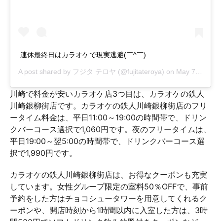
連休最終日はカラオケで現実逃避(￣^￣)ゞ
A post shared by
フジタ テロヤ
(@fujitateroya) on
May 7, 2017 at 3:09am PDT
川崎で料金が安いカラオケ店3つ目は、カラオケの鉄人
川崎銀柳街店です。カラオケの鉄人川崎銀柳街店のフリ
ータイム料金は、平日11:00～19:00の時間帯で、ドリン
クバーコース選択で1,060円です。夜のフリータイムは、
平日19:00～翌5:00の時間帯で、ドリンクバーコース選
択で1,990円です。
カラオケの鉄人川崎銀柳街店は、お得なクーポンも充実
しています。女性グループ限定の室料50％OFFで、事前
予約をした方はチョコシュータワーを用意してくれるク
ーポンや、開店時刻から1時間以内に入室した方は、3時