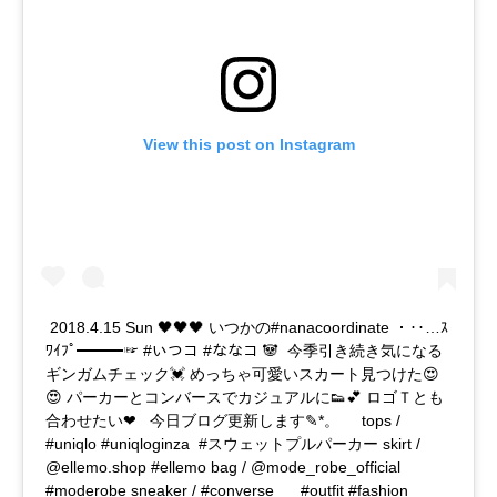
View this post on Instagram
ㅤ 2018.4.15 Sun 🖤🖤🖤 いつかの#nanacoordinate ・‥…ｽ
ﾜｲﾌﾟ━━━☞ #いつコ #ななコ 🐼 ㅤ 今季引き続き気になる
ギンガムチェック💓 めっちゃ可愛いスカート見つけた😍
😍 パーカーとコンバースでカジュアルに👟💕 ロゴＴとも
合わせたい❤ ㅤ ㅤ 今日ブログ更新します✎*。 ㅤ ㅤ ㅤ ㅤ tops /
#uniqlo #uniqloginza #スウェットプルパーカー skirt /
@ellemo.shop #ellemo bag / @mode_robe_official
#moderobe sneaker / #converse ㅤ ㅤ ㅤ ㅤ ㅤ #outfit #fashion