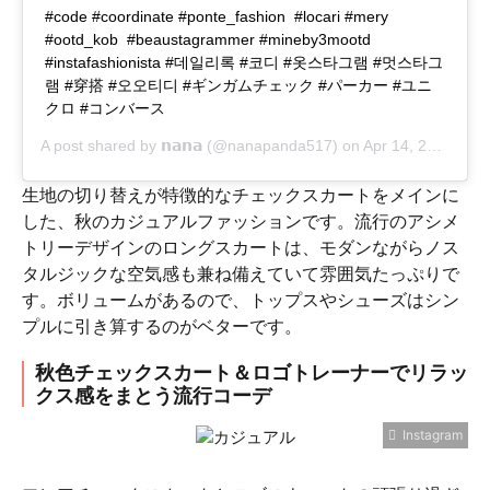
#code #coordinate #ponte_fashion #locari #mery
#ootd_kob #beaustagrammer #mineby3mootd
#instafashionista #데일리록 #코디 #옷스타그램 #멋스타그
램 #穿搭 #오오티디 #ギンガムチェック #パーカー #ユニ
クロ #コンバース
A post shared by
𝗻𝗮𝗻𝗮
(@nanapanda517) on
Apr 14, 2018 at 3:48pm PDT
生地の切り替えが特徴的なチェックスカートをメインに
した、秋のカジュアルファッションです。流行のアシメ
トリーデザインのロングスカートは、モダンながらノス
タルジックな空気感も兼ね備えていて雰囲気たっぷりで
す。ボリュームがあるので、トップスやシューズはシン
プルに引き算するのがベターです。
秋色チェックスカート＆ロゴトレーナーでリラッ
クス感をまとう流行コーデ
Instagram