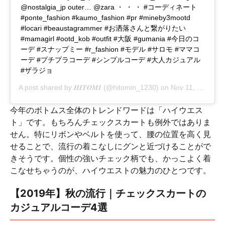
@nostalgia_jp outer… @zara ・ ・ ・ #コーディネート
#ponte_fashion #kaumo_fashion #pr #mineby3mootd
#locari #beaustagrammer #お洒落さんと繋がりたい
#mamagirl #ootd_kob #outfit #大阪 #gumania #今日のコ
ーデ #スナップミー #r_fashion #モデル #サロモ #ママコ
ーデ #プチプラコーデ #シンプルコーデ #大人カジュアル
#ザラジョ
A post shared by
𝑯𝑰𝑻𝑶𝑴𝑰
(@hitomin_1230) on
Nov 11, 2017 at 2:58am PST
今年のボトムス全体のトレンドワードは「ハイウエス
ト」です。もちろんチェックスカートも例外ではありま
せん。特にリボンやベルトを使って、腰の位置を高く見
せることで、流行の着こなしにグンと近づけることがで
きそうです。個性の強いチェック柄でも、かっこよく着
こなせちゃうのが、ハイウエストの魅力のひとつです。
【2019年】秋の流行｜チェックスカートの
カジュアルコーデ4選