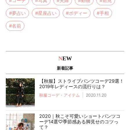
#コーデ
#写真
#夫婦
#動物
#前兆
#夢占い
#星座占い
#ボディー
#手相
#名前
N
EW
新着記事
【秋服】ストライプパンツコーデ29選！
2019年レディースの流行りは？
秋服コーデ・アイテム
2020.11.20
2020｜秋こそ可愛いショートパンツコ
ーデ14選♡季節感ある脚見せのコツっ
て？