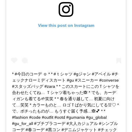
View this post on Instagram
* #今日のコーデ ☺︎ * * #ｔシャツ #gジャン #アベイル #チ
ェックナローミディスカート #gu #スニーカー #converse
#スタッズバッグ #zara * * このスカートにこのＴシャツを
合わせたくてね… Ｔシャツ着ちゃった🙈 * でも、カーデ
ィガンも着てる🌱笑笑 * * 春を通り越して… 初夏に向け
て…笑笑 * カラーものと… ロゴＴばかり気にしてる👚♡ *
で、ポチったものが… もうすぐ届く予感…🙈💕 * *
#fashion #code #outfit #ootd #gumania #gu_global
#gu_for_all #プチプラコーデ #大人カジュアル #シンプル
コーデ #春コーデ #黒コン #デニムジャケット #チェック