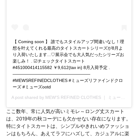
【 Coming soon 】 誰でもスタイルアップ間違いなし！理
想を叶えてくれる最高のタイトスカートシリーズが8月よ
り入荷いたします...♡展示会でも大人気だったシリーズお
楽しみ！ . ☑︎チェックタイトスカート
#451000414115582 ￥9,612(tax in) 8月入荷予定 .
——————————————————
#MEWSREFINEDCLOTHES #ミューズリファインドクロ
ーズ #ミューズootd
A post shared by
MEW'S REFINED CLOTHES ｜ ミューズ
(@mew
ここ数年、常に人気が高いミモレ～ロング丈スカート
は、2019年の秋コーデにも欠かせない存在になります。
特にタイトスカートは、シンプルやきれいめファッショ
ンはもちろん、あえてラフにハズして、カジュアルに楽