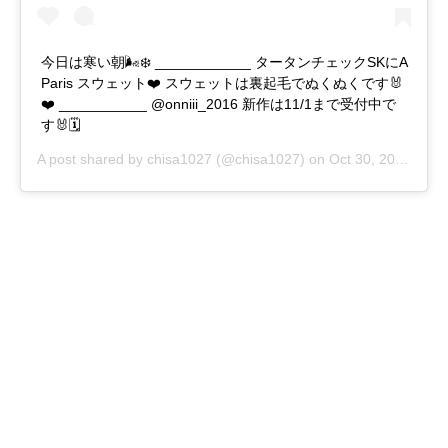
今日は寒い朝🌬❄️ ____________ タータンチェックSKにA
Paris スウェット❤️ スウェットは裏起毛でぬくぬくです🐰
❤️ ___________ @onniii_2016 新作は11/1まで受付中で
す🐰🗓
A post shared by
chisa1027
(@chisa1027) on
Oct 30, 2017 at 3:52pm PDT