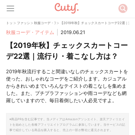
>
>
>
トップ
ファッション
秋服コーデ・アイテム
【2019年秋】チェックスカートコーデ22選｜流
秋服コーデ・アイテム
2019.06.21
【2019年秋】チェックスカートコー
デ22選｜流行り・着こなし方は？
2019年秋流行すること間違いなしのチェックスカートを
使った、おしゃれなコーデをご紹介します。カジュアル
からきれいめまでいろんなテイストの着こなしを集めま
した。また、プチプラファッションや雨コーデなども網
羅していますので、毎日着倒したい人必見ですよ。
※商品PRを含む記事です。当メディアはAmazonアソシエイト、楽天アフィリエイ
トを始めとした各種アフィリエイトプログラムに参加しています。当サービスの記
事で紹介している商品を購入すると、売上の一部が弊社に還元されます。