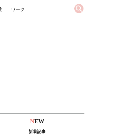
愛
ワーク
N
EW
新着記事