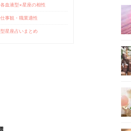
と各血液型×星座の相性
の仕事観・職業適性
液型星座占いまとめ
選